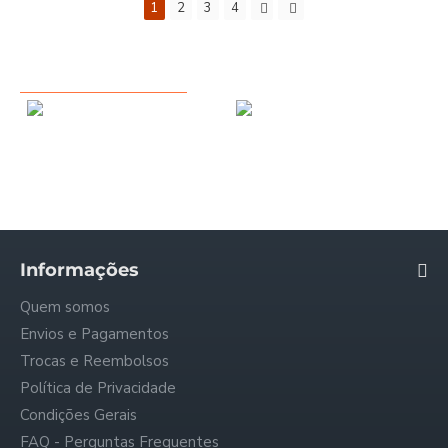
1
2
3
4
VISTO RECENTEMENTE
TALIA - 550 Florence [Tapete - Bege]
HENRIQUE - 882 [Tapete - Multi-Cor]
39,00€
37,40€
72,93€
Informações
Quem somos
Envios e Pagamentos
Trocas e Reembolsos
Política de Privacidade
Condições Gerais
FAQ - Perguntas Frequentes