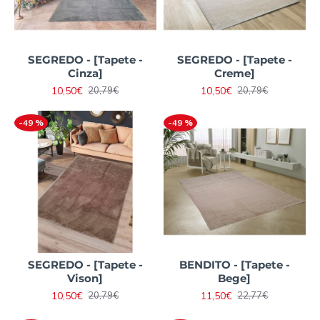
SEGREDO - [Tapete -
SEGREDO - [Tapete -
Cinza]
Creme]
10,50€
10,50€
20,79€
20,79€
-49 %
-49 %
SEGREDO - [Tapete -
BENDITO - [Tapete -
Vison]
Bege]
10,50€
11,50€
20,79€
22,77€