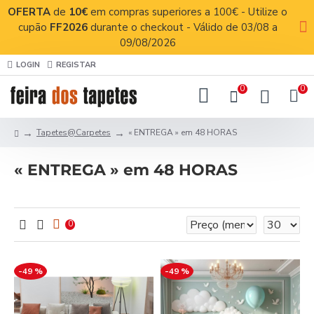
OFERTA
de
10€
em compras superiores a 100€ - Utilize o
cupão
FF2026
durante o checkout - Válido de 03/08 a
09/08/2026
LOGIN
REGISTAR
0
0
Tapetes@Carpetes
« ENTREGA » em 48 HORAS
« ENTREGA » em 48 HORAS
0
-49 %
-49 %