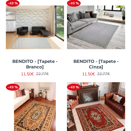
-49 %
-49 %
BENDITO - [Tapete -
BENDITO - [Tapete -
Branco]
Cinza]
11,50€
11,50€
22,77€
22,77€
-49 %
-49 %