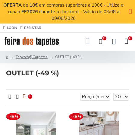
OFERTA
de
10€
em compras superiores a 100€ - Utilize o
cupão
FF2026
durante o checkout - Válido de 03/08 a
09/08/2026
LOGIN
REGISTAR
0
0
Tapetes@Carpetes
OUTLET (-49 %)
OUTLET (-49 %)
0
-49 %
-49 %