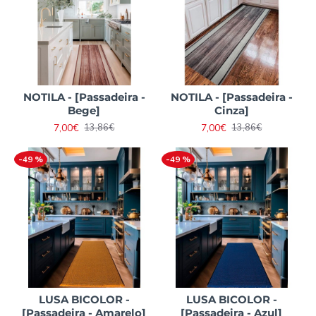
NOTILA - [Passadeira -
NOTILA - [Passadeira -
Bege]
Cinza]
7,00€
7,00€
13,86€
13,86€
-49 %
-49 %
LUSA BICOLOR -
LUSA BICOLOR -
[Passadeira - Amarelo]
[Passadeira - Azul]