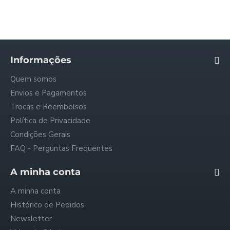
MAFALDA - 2202 [Tapete - Creme]
JOSHUA - 1122 [Tapete - Creme]
37,00€
37,00€
73,26€
73,26€
Informações
Quem somos
Envios e Pagamentos
Trocas e Reembolsos
Política de Privacidade
Condições Gerais
FAQ - Perguntas Frequentes
A minha conta
A minha conta
Histórico de Pedidos
Newsletter