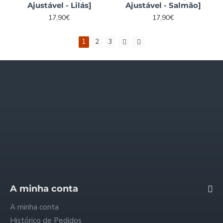
Ajustável - Lilás]
Ajustável - Salmão]
17,90€
17,90€
1
2
3
Informações
Quem somos
Envios e Pagamentos
Trocas e Reembolsos
Política de Privacidade
Condições Gerais
FAQ - Perguntas Frequentes
A minha conta
A minha conta
Histórico de Pedidos