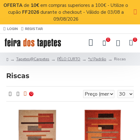
OFERTA
de
10€
em compras superiores a 100€ - Utilize o
cupão
FF2026
durante o checkout - Válido de 03/08 a
09/08/2026
LOGIN
REGISTAR
0
0
Tapetes@Carpetes
PÊLO CURTO
*c/ Padrão
Riscas
Riscas
0