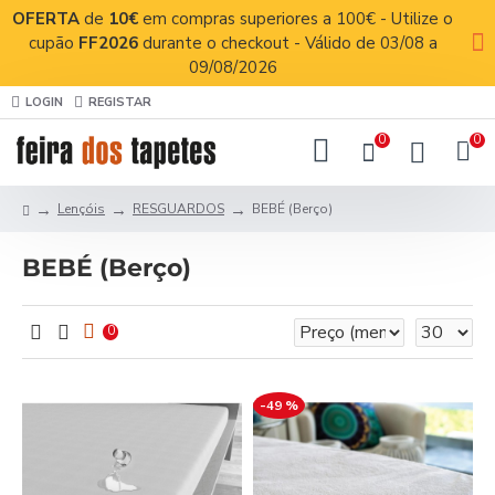
OFERTA
de
10€
em compras superiores a 100€ - Utilize o
cupão
FF2026
durante o checkout - Válido de 03/08 a
09/08/2026
LOGIN
REGISTAR
0
0
Lençóis
RESGUARDOS
BEBÉ (Berço)
BEBÉ (Berço)
0
-49 %