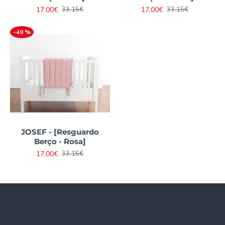
17,00€
17,00€
33,15€
33,15€
-49 %
JOSEF - [Resguardo
Berço - Rosa]
17,00€
33,15€
Informações
Quem somos