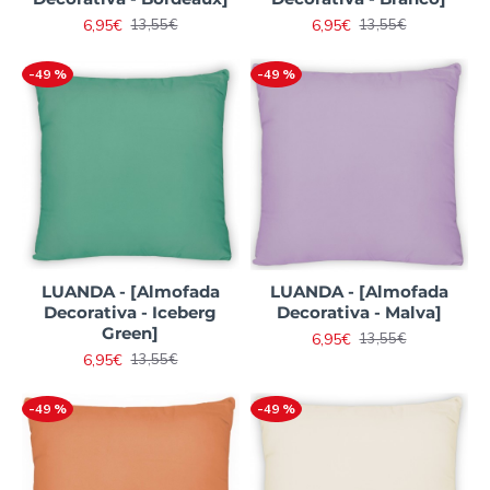
6,95€
6,95€
13,55€
13,55€
-49 %
-49 %
LUANDA - [Almofada
LUANDA - [Almofada
Decorativa - Iceberg
Decorativa - Malva]
Green]
6,95€
13,55€
6,95€
13,55€
-49 %
-49 %