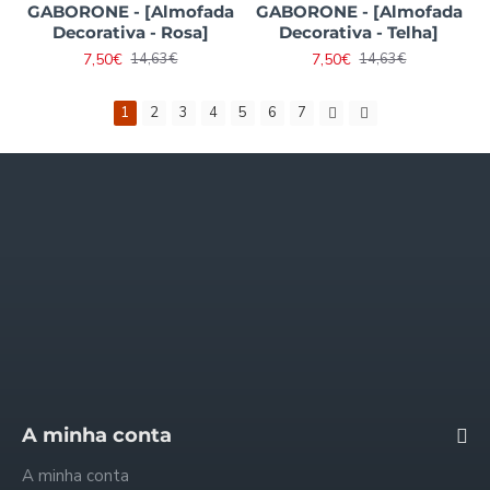
GABORONE - [Almofada
GABORONE - [Almofada
Decorativa - Rosa]
Decorativa - Telha]
7,50€
7,50€
14,63€
14,63€
1
2
3
4
5
6
7
Informações
Quem somos
Envios e Pagamentos
Trocas e Reembolsos
Política de Privacidade
Condições Gerais
FAQ - Perguntas Frequentes
A minha conta
A minha conta