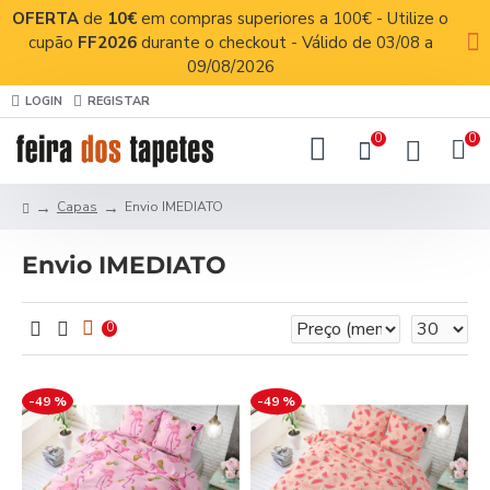
OFERTA
de
10€
em compras superiores a 100€ - Utilize o
cupão
FF2026
durante o checkout - Válido de 03/08 a
09/08/2026
LOGIN
REGISTAR
0
0
Capas
Envio IMEDIATO
Envio IMEDIATO
0
-49 %
-49 %