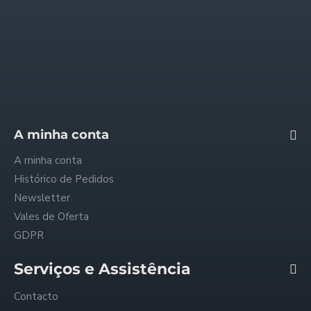
Quem somos
Envios e Pagamentos
Trocas e Reembolsos
Política de Privacidade
Condições Gerais
FAQ - Perguntas Frequentes
A minha conta
A minha conta
Histórico de Pedidos
Newsletter
Vales de Oferta
GDPR
Serviços e Assistência
Contacto