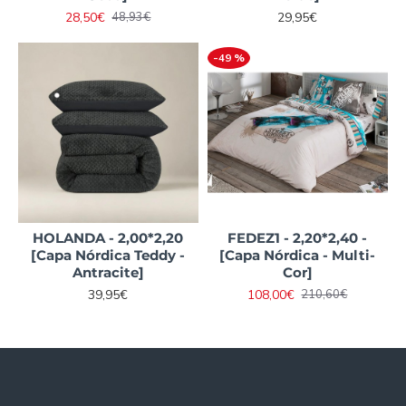
28,50€
29,95€
48,93€
-49 %
HOLANDA - 2,00*2,20
FEDEZ1 - 2,20*2,40 -
[Capa Nórdica Teddy -
[Capa Nórdica - Multi-
Antracite]
Cor]
39,95€
108,00€
210,60€
Informações