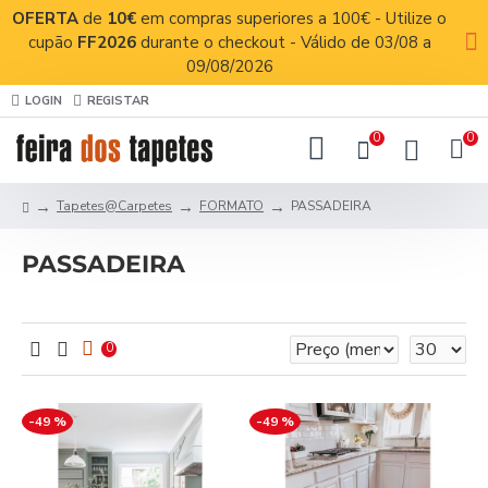
OFERTA
de
10€
em compras superiores a 100€ - Utilize o
cupão
FF2026
durante o checkout - Válido de 03/08 a
09/08/2026
LOGIN
REGISTAR
0
0
Tapetes@Carpetes
FORMATO
PASSADEIRA
PASSADEIRA
0
-49 %
-49 %