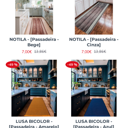
NOTILA - [Passadeira -
NOTILA - [Passadeira -
Bege]
Cinza]
7,00€
7,00€
13,86€
13,86€
-49 %
-49 %
LUSA BICOLOR -
LUSA BICOLOR -
[Passadeira - Amarelo]
[Passadeira - Azul]