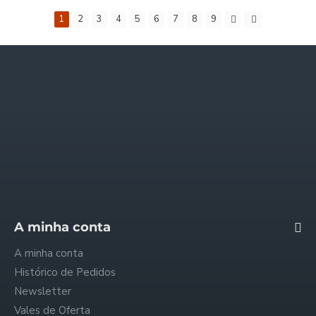
1
2
3
4
5
6
7
8
9
Informações
Quem somos
Envios e Pagamentos
Trocas e Reembolsos
Política de Privacidade
Condições Gerais
FAQ - Perguntas Frequentes
A minha conta
A minha conta
Histórico de Pedidos
Newsletter
Vales de Oferta