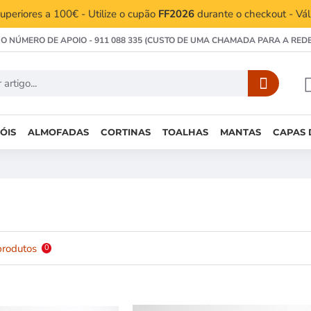
periores a 100€ - Utilize o cupão
FF2026
durante o checkout - Vá
 O NÚMERO DE APOIO - 911 088 335 (CUSTO DE UMA CHAMADA PARA A RED
ÓIS
ALMOFADAS
CORTINAS
TOALHAS
MANTAS
CAPAS 
produtos
0