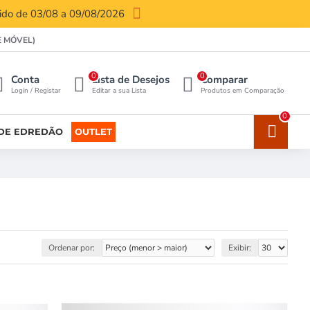
lido de 03/08 a 09/08/2026
E MÓVEL)
0
0
Conta
Lista de Desejos
Comparar
Login / Registar
Editar a sua Lista
Produtos em Comparação
0
DE EDREDÃO
OUTLET
Ordenar por:
Exibir: