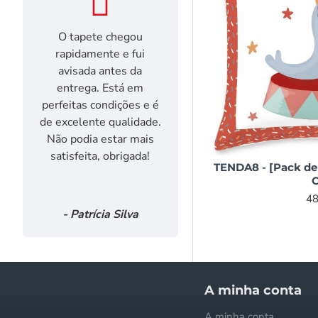
O tapete chegou
Foi a primeira 
rapidamente e fui
que vos fiz. Rap
avisada antes da
entrega (3 di
entrega. Está em
Excelente rel
perfeitas condições e é
qualidade/preço.
de excelente qualidade.
muito. Obriga
Não podia estar mais
satisfeita, obrigada!
TENDA8 - [Pack de 
C
48
- Patrícia Silva
- Isabel Pin
Informações
A minha conta
Quem somos
A minha conta