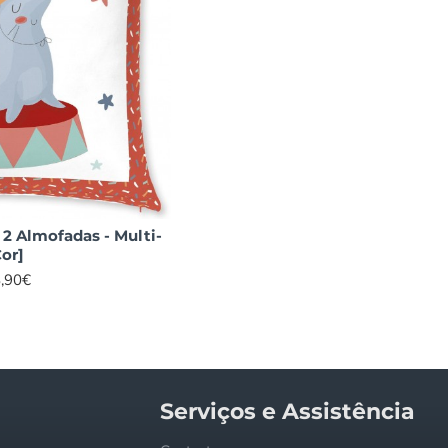
compra
Fiquei muito agradado
Prim
idez na
com a rapidez com que
estr
as).
resolveu a minha
mai
ação
reclamação. Parabéns.
foto
 Gostei
Óptimo serviço pós
qua
da.
venda.
faz
Dem
ma
2 Almofadas - Multi-
in
or]
,90€
to
- Jorge Correia
Serviços e Assistência