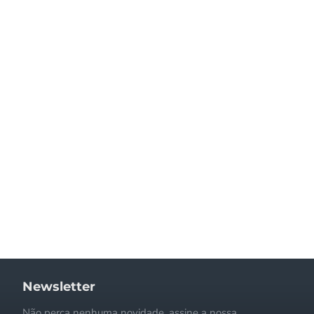
eira compra e.... 5
O tapete que
elas. Edredon ainda
encomendei é muito
s bonito do que as
bonito, superou as
s. Para já, não terei
minhas expectativas e
lquer problema em
chegou em excelentes
er novas compras.
condições. Rapidez e
orou algum tempo
seriedade. Recomendo!
s dentro do prazo
dicado na compra.
Obrigada
- Elisa
- Mariana Nogueira
Newsletter
Não perca nenhuma novidade, assine a nossa