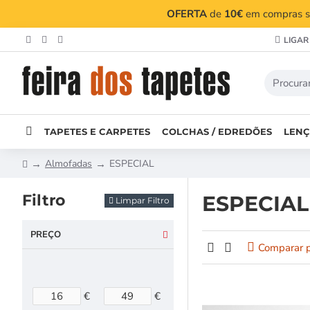
OFERTA
de
10€
em compras su
LIGAR
TAPETES E CARPETES
COLCHAS / EDREDÕES
LENÇ
Almofadas
ESPECIAL
Filtro
ESPECIAL
Limpar Filtro
PREÇO
Comparar 
€
€