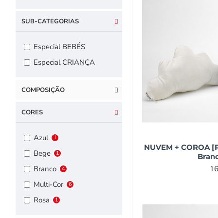
SUB-CATEGORIAS
Especial BEBÉS
Especial CRIANÇA
COMPOSIÇÃO
CORES
Azul
1
NUVEM + COROA [Pa
Bege
1
Branc
16
Branco
4
Multi-Cor
6
Rosa
1