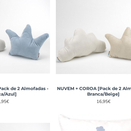
ck de 2 Almofadas -
NUVEM + COROA [Pack de 2 Alm
a/Azul]
Branca/Beige]
,95€
16,95€