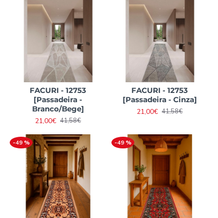
FACURI - 12753
FACURI - 12753
[Passadeira -
[Passadeira - Cinza]
Branco/Bege]
21,00€
41,58€
21,00€
41,58€
-49 %
-49 %