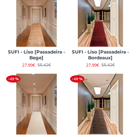
SUFI - Liso [Passadeira -
SUFI - Liso [Passadeira -
Bege]
Bordeaux]
27,99€
27,99€
55,42€
55,42€
-49 %
-49 %