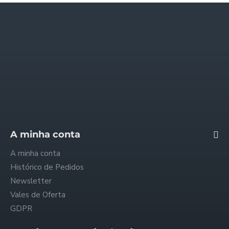
Informações
Quem somos
Envios e Pagamentos
Trocas e Reembolsos
Política de Privacidade
Condições Gerais
FAQ - Perguntas Frequentes
A minha conta
A minha conta
Histórico de Pedidos
Newsletter
Vales de Oferta
GDPR