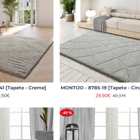
1 [Tapete - Creme]
MONTIJO - 8785-19 [Tapete - Cin
,50€
29,90€
40,37€
-49 %