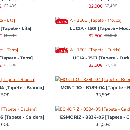
€
32,00€
62,40€
62,40€
-49 %
 [Tapete - Lila]
LÚCIA - 1501 [Tapete - Moc
€
32,50€
63,38€
63,38€
-49 %
[Tapete - Terra]
LÚCIA - 1501 [Tapete - Turk
€
32,50€
63,38€
63,38€
compra
Fiquei muito agradado
Prim
idez na
com a rapidez com que
estr
4 [Tapete - Branco]
MONTIJO - 8789-04 [Tapete - 
as).
resolveu a minha
mai
,50€
33,50€
ação
reclamação. Parabéns.
foto
 Gostei
Óptimo serviço pós
qua
da.
venda.
faz
 [Tapete - Caldera]
ESMORIZ - 8834-05 [Tapete - C
Dem
,00€
34,00€
ma