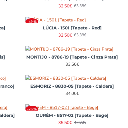
32,50€
63,38€
-49 %
ca]
LÚCIA - 1501 [Tapete - Red]
32,50€
63,38€
is]
MONTIJO - 8786-19 [Tapete - Cinza Prata]
33,50€
eira compra e.... 5
O tapete que
elas. Edredon ainda
encomendei é muito
Branco]
ESMORIZ - 8830-05 [Tapete - Caldera]
s bonito do que as
bonito, superou as
34,00€
s. Para já, não terei
minhas expectativas e
lquer problema em
chegou em excelentes
er novas compras.
condições. Rapidez e
-26 %
aldera]
OURÉM - 8517-02 [Tapete - Bege]
orou algum tempo
seriedade. Recomendo!
35,50€
47,93€
s dentro do prazo