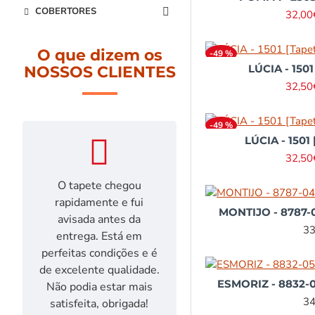
COBERTORES
32,00
O que dizem os
-49 %
LÚCIA - 1501
NOSSOS CLIENTES
32,50
-49 %
LÚCIA - 1501 
32,50
O tapete chegou
Foi a primeira 
rapidamente e fui
que vos fiz. Rap
MONTIJO - 8787-0
avisada antes da
entrega (3 di
33
entrega. Está em
Excelente rel
perfeitas condições e é
qualidade/preço.
de excelente qualidade.
muito. Obriga
ESMORIZ - 8832-05
Não podia estar mais
34
satisfeita, obrigada!