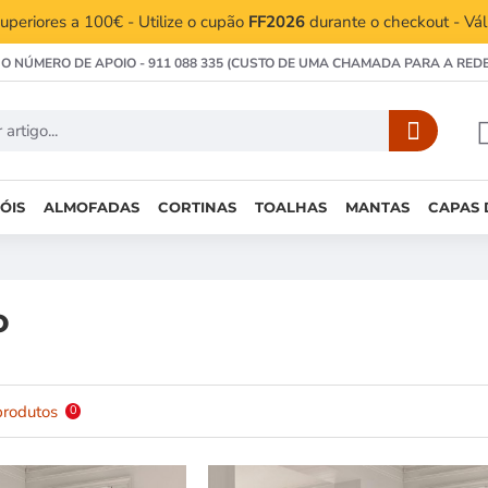
periores a 100€ - Utilize o cupão
FF2026
durante o checkout - Vá
 O NÚMERO DE APOIO - 911 088 335 (CUSTO DE UMA CHAMADA PARA A RED
ÓIS
ALMOFADAS
CORTINAS
TOALHAS
MANTAS
CAPAS 
o
produtos
0