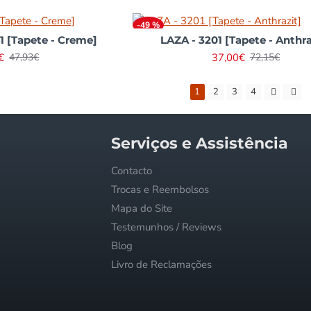
in
-49 %
 [Tapete - Creme]
LAZA - 3201 [Tapete - Anthra
to
- Jorge Correia
€
37,00€
47,93€
72,15€
1
2
3
4
Serviços e Assistência
Contacto
Trocas e Reembolsos
Mapa do Site
Testemunhos / Reviews
Blog
Livro de Reclamações