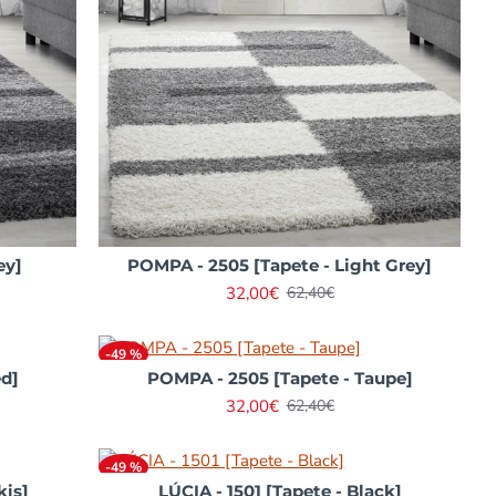
ey]
POMPA - 2505 [Tapete - Light Grey]
32,00€
62,40€
-49 %
ed]
POMPA - 2505 [Tapete - Taupe]
32,00€
62,40€
-49 %
kis]
LÚCIA - 1501 [Tapete - Black]