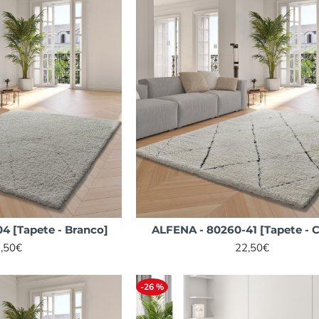
4 [Tapete - Branco]
ALFENA - 80260-41 [Tapete - 
,50€
22,50€
-26 %