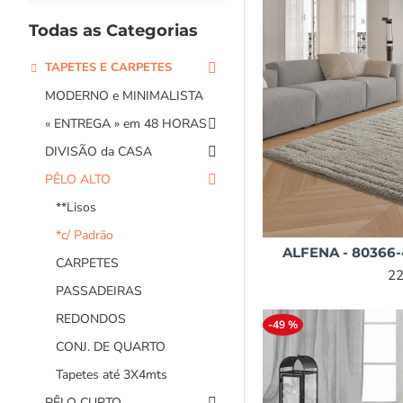
Creme
7
Todas as Categorias
Laranja
2
TAPETES E CARPETES
Lilás
3
MODERNO e MINIMALISTA
Marfim
3
« ENTREGA » em 48 HORAS
Mel
1
DIVISÃO da CASA
Multi-Cor
7
PÊLO ALTO
Natural
1
**Lisos
Preto
2
*c/ Padrão
Rosa
2
ALFENA - 80366-4
CARPETES
Taupe
4
22
PASSADEIRAS
Terra
3
REDONDOS
-49 %
Tijolo
5
CONJ. DE QUARTO
Turquesa
2
Tapetes até 3X4mts
Verde
2
PÊLO CURTO