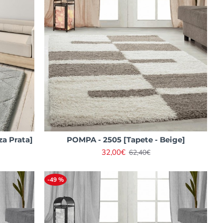
za Prata]
POMPA - 2505 [Tapete - Beige]
32,00€
62,40€
-49 %