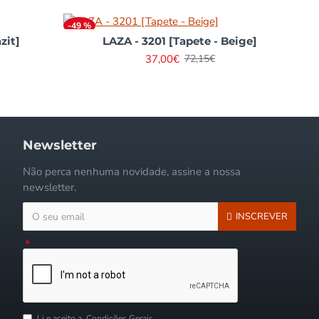
dicado na compra.
Obrigada
-49 %
zit]
LAZA - 3201 [Tapete - Beige]
- Elisa
- Mariana Nogueira
37,00€
72,15€
Newsletter
Não perca nenhuma novidade, assine a nossa
newsletter.
INSCREVER
Li e aceito a
Condições Gerais