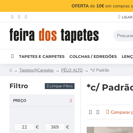
OFERTA
de
10€
em compras su
LIGAR
TAPETES E CARPETES
COLCHAS / EDREDÕES
LENÇ
Tapetes@Carpetes
PÊLO ALTO
*c/ Padrão
Filtro
*c/ Padrã
Limpar Filtro
PREÇO
Comparar 
€
€