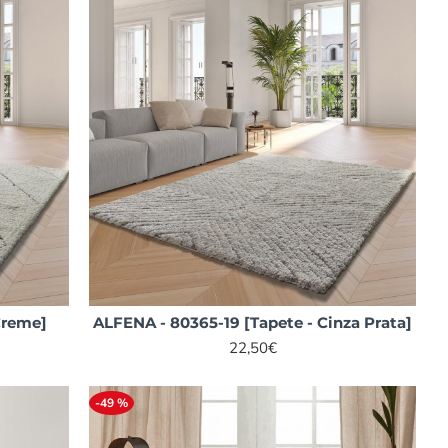
Creme]
ALFENA - 80365-19 [Tapete - Cinza Prata]
22,50€
-49 %