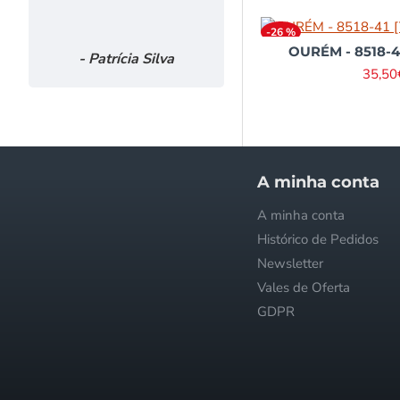
-26 %
OURÉM - 8518-41
- Patrícia Silva
- Isabel Pin
35,50
Informações
A minha conta
Quem somos
A minha conta
Envios e Pagamentos
Histórico de Pedidos
Trocas e Reembolsos
Newsletter
Política de Privacidade
Vales de Oferta
Condições Gerais
GDPR
FAQ - Perguntas Frequentes