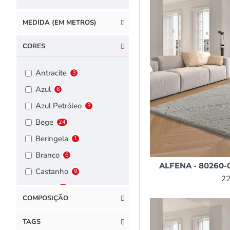
MEDIDA (EM METROS)
CORES
Antracite
3
Azul
6
Azul Petróleo
3
Bege
24
Beringela
1
Branco
6
ALFENA - 80260-0
Castanho
9
22
Cinza
23
COMPOSIÇÃO
Cinza Escuro
10
Cinza Prata
18
TAGS