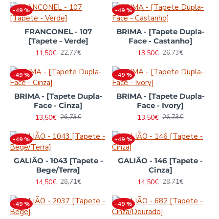
-49 %
-49 %
FRANCONEL - 107
BRIMA - [Tapete Dupla-
[Tapete - Verde]
Face - Castanho]
11,50€
13,50€
22,77€
26,73€
-49 %
-49 %
BRIMA - [Tapete Dupla-
BRIMA - [Tapete Dupla-
Face - Cinza]
Face - Ivory]
13,50€
13,50€
26,73€
26,73€
-49 %
-49 %
GALIÃO - 1043 [Tapete -
GALIÃO - 146 [Tapete -
Bege/Terra]
Cinza]
14,50€
14,50€
28,71€
28,71€
-49 %
-49 %