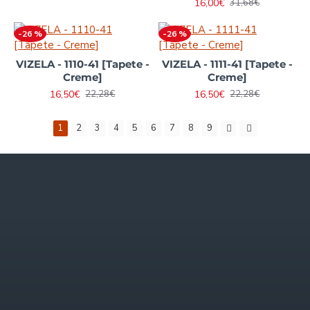
16,00€
31,68€
-26 %
-26 %
VIZELA - 1110-41 [Tapete -
VIZELA - 1111-41 [Tapete -
Creme]
Creme]
16,50€
16,50€
22,28€
22,28€
1
2
3
4
5
6
7
8
9
Informações
Quem somos
Envios e Pagamentos
Trocas e Reembolsos
Política de Privacidade
Condições Gerais
FAQ - Perguntas Frequentes