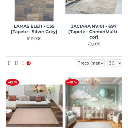
LAMAS ELE11 - C35
JACIARA NVI01 - 697
[Tapete - Silver Grey]
[Tapete - Creme/Multi-
cor]
519,00€
79,00€
0
-49 %
-49 %