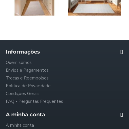
LUSA LOLLIPOP - [Passadeira - Bege]
BACCI - [Tapete - Branco]
7,50€
10,50€
14,63€
20,79€
Informações
Quem somos
Envios e Pagamentos
Trocas e Reembolsos
Política de Privacidade
Condições Gerais
FAQ - Perguntas Frequentes
A minha conta
A minha conta