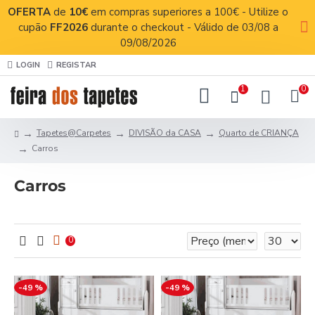
OFERTA
de
10€
em compras superiores a 100€ - Utilize o
cupão
FF2026
durante o checkout - Válido de 03/08 a
09/08/2026
LOGIN
REGISTAR
1
0
Tapetes@Carpetes
DIVISÃO da CASA
Quarto de CRIANÇA
Carros
Carros
0
-49 %
-49 %