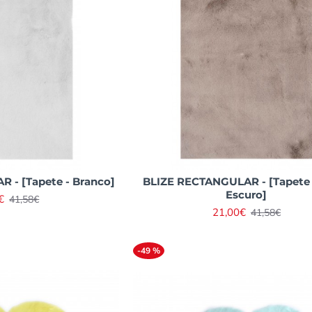
 - [Tapete - Branco]
BLIZE RECTANGULAR - [Tapete 
Escuro]
€
41,58€
21,00€
41,58€
-49 %