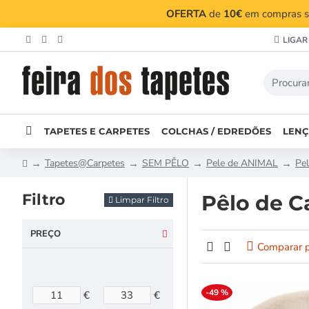
OFERTA
de
10€
em compras su
LIGAR
TAPETES E CARPETES
COLCHAS / EDREDÕES
LENÇ
Tapetes@Carpetes
SEM PÊLO
Pele de ANIMAL
Pel
Filtro
Pêlo de C
Limpar Filtro
PREÇO
Comparar 
-49 %
€
€