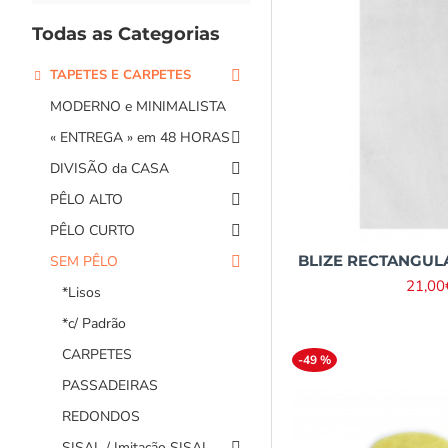
Todas as Categorias
TAPETES E CARPETES
MODERNO e MINIMALISTA
« ENTREGA » em 48 HORAS
DIVISÃO da CASA
PÊLO ALTO
PÊLO CURTO
BLIZE RECTANGULAR
SEM PÊLO
21,00
*Lisos
*c/ Padrão
CARPETES
-49 %
PASSADEIRAS
REDONDOS
SISAL / Imitação SISAL