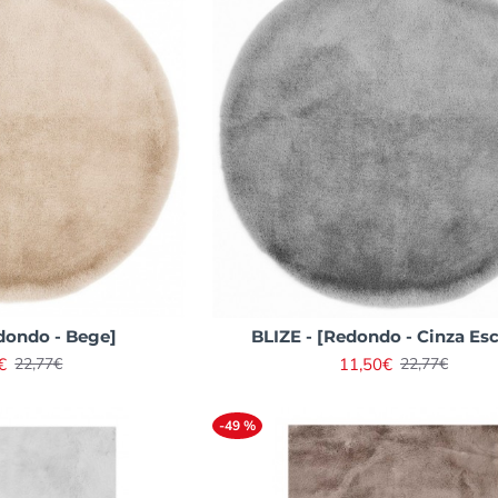
dondo - Bege]
BLIZE - [Redondo - Cinza Es
€
11,50€
22,77€
22,77€
-49 %