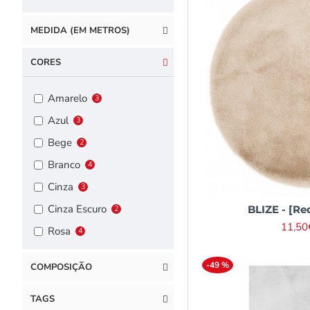
MEDIDA (EM METROS)
CORES
Amarelo
3
Azul
3
Bege
2
Branco
4
Cinza
3
Cinza Escuro
BLIZE - [Re
2
11,50
Rosa
4
-49 %
COMPOSIÇÃO
TAGS