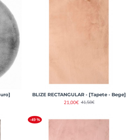
curo]
BLIZE RECTANGULAR - [Tapete - Bege]
21,00€
41,58€
-49 %