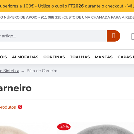
periores a 100€ - Utilize o cupão
FF2026
durante o checkout - Vá
 O NÚMERO DE APOIO - 911 088 335 (CUSTO DE UMA CHAMADA PARA A RED
ÓIS
ALMOFADAS
CORTINAS
TOALHAS
MANTAS
CAPAS 
e Sintética
Pêlo de Carneiro
arneiro
produtos
0
-49 %