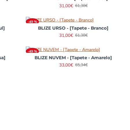
31,00€
61,38€
-49 %
ul]
BLIZE URSO - [Tapete - Branco]
31,00€
61,38€
-49 %
sa]
BLIZE NUVEM - [Tapete - Amarelo]
33,00€
65,34€