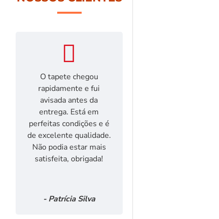
O tapete chegou
Foi a primeira 
rapidamente e fui
que vos fiz. Rap
avisada antes da
entrega (3 di
entrega. Está em
Excelente rel
perfeitas condições e é
qualidade/preço.
de excelente qualidade.
muito. Obriga
Não podia estar mais
satisfeita, obrigada!
- Patrícia Silva
- Isabel Pin