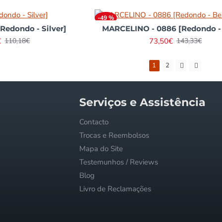
-49 %
Redondo - Silver]
MARCELINO - 0886 [Redondo -
€
73,50€
110,18€
143,33€
1
2
Serviços e Assistência
Contacto
Trocas e Reembolsos
Mapa do Site
Testemunhos / Reviews
Blog
Livro de Reclamações