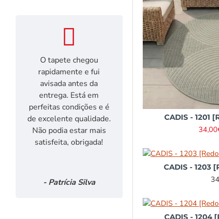
O tapete chegou
Foi a primeira 
rapidamente e fui
que vos fiz. Rap
avisada antes da
entrega (3 di
entrega. Está em
Excelente rel
perfeitas condições e é
qualidade/preço.
CADIS - 1201 [
de excelente qualidade.
muito. Obriga
34,00
Não podia estar mais
satisfeita, obrigada!
CADIS - 1203 [
34
- Patrícia Silva
- Isabel Pin
CADIS - 1204 