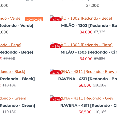
,00€
34,00€
NOVIDADE
-49 %
Redondo - Verde]
MILÃO - 1302 [Redondo - B
,00€
34,00€
67,32€
-49 %
[Redondo - Bege]
MILÃO - 1303 [Redondo - Ci
€
34,00€
67,32€
67,32€
-49 %
[Redondo - Black]
RAVENA - 4311 [Redondo - B
€
56,50€
110,18€
110,18€
-49 %
[Redondo - Green]
RAVENA - 4311 [Redondo - G
€
56,50€
110,18€
110,18€