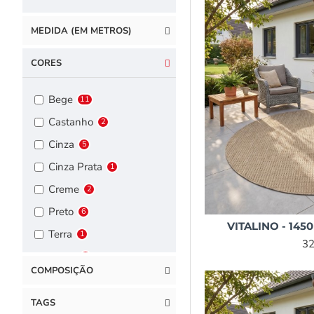
MEDIDA (EM METROS)
CORES
Bege
11
Castanho
2
Cinza
5
Cinza Prata
1
Creme
2
Preto
6
VITALINO - 1450
Terra
1
32
Verde
5
COMPOSIÇÃO
Vermelho
1
TAGS