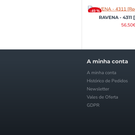
-49 %
RAVENA - 4311 [
56,50
Informações
A minha conta
Quem somos
A minha conta
Envios e Pagamentos
Histórico de Pedidos
Trocas e Reembolsos
Newsletter
Política de Privacidade
Vales de Oferta
Condições Gerais
GDPR
FAQ - Perguntas Frequentes