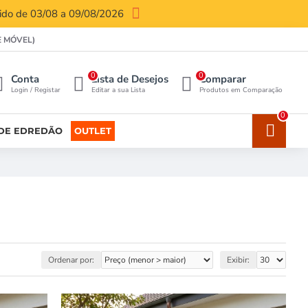
lido de 03/08 a 09/08/2026
E MÓVEL)
0
0
Conta
Lista de Desejos
Comparar
Login / Registar
Editar a sua Lista
Produtos em Comparação
0
DE EDREDÃO
OUTLET
Ordenar por:
Exibir: