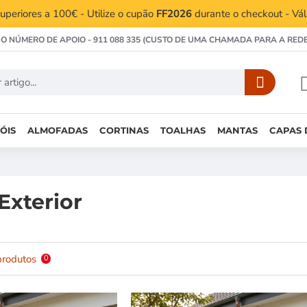
periores a 100€ - Utilize o cupão
FF2026
durante o checkout - Vá
 O NÚMERO DE APOIO - 911 088 335 (CUSTO DE UMA CHAMADA PARA A RED
ÓIS
ALMOFADAS
CORTINAS
TOALHAS
MANTAS
CAPAS 
 Exterior
produtos
0