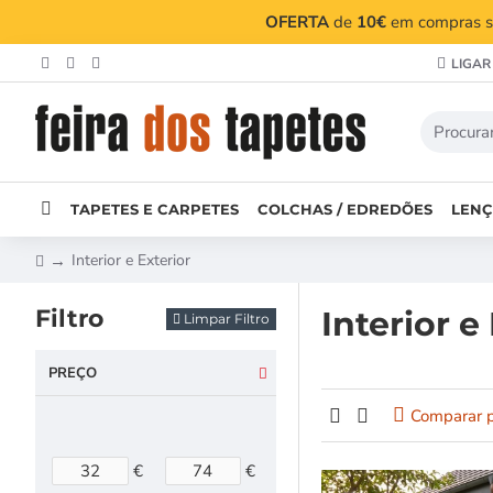
OFERTA
de
10€
em compras su
LIGAR
TAPETES E CARPETES
COLCHAS / EDREDÕES
LENÇ
Interior e Exterior
Filtro
Interior e
Limpar Filtro
PREÇO
Comparar 
€
€