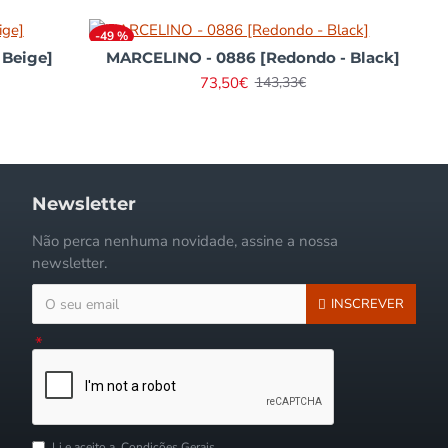
-49 %
 Beige]
MARCELINO - 0886 [Redondo - Black]
73,50€
143,33€
Newsletter
Não perca nenhuma novidade, assine a nossa
newsletter.
INSCREVER
Li e aceito a
Condições Gerais